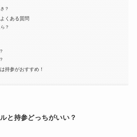
べき？
るよくある質問
たら？
？
？
？
？
トは持参がおすすめ！
タルと持参どっちがいい？