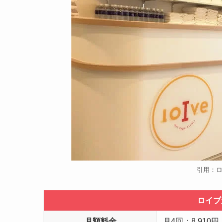
引用：
ロイブ
月額料金
月4回：8,910円