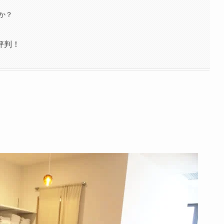
か？
評判！