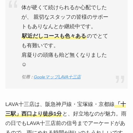
体が硬くて続けられるか心配でした
が、 親切なスタッフの皆様のサポー
トもありなんとか継続中です。
駅近だしコースも色々ある
のでとて
も有難いです。
肩凝りの頭痛も殆ど無くなりました
☺
引用：
GooleマップLAVA十三店
LAVA十三店は、阪急神戸線・宝塚線・京都線
「十
三駅」西口より徒歩1分
と、好立地なのが魅力。雨
の日でもLAVA十三店前の信号までアーケードがあ
るので、雨にぬれる時間が短いのもうれしいです