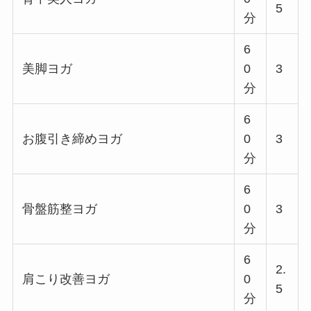
5
分
6
美脚ヨガ
0
3
分
6
お腹引き締めヨガ
0
3
分
6
骨盤筋整ヨガ
0
3
分
6
2.
肩こり改善ヨガ
0
5
分